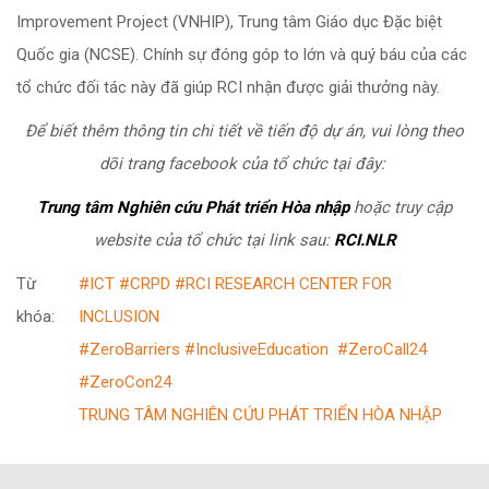
Improvement Project (VNHIP), Trung tâm Giáo dục Đặc biệt
Quốc gia (NCSE). Chính sự đóng góp to lớn và quý báu của các
tổ chức đối tác này đã giúp RCI nhận được giải thưởng này.
Để biết thêm thông tin chi tiết về tiến độ dự án, vui lòng theo
dõi trang facebook của tổ chức tại đây:
Trung tâm Nghiên cứu Phát triển Hòa nhập
hoặc truy cập
website của tổ chức tại link sau:
RCI.NLR
Từ
#ICT #CRPD #RCI RESEARCH CENTER FOR
khóa:
INCLUSION
#ZeroBarriers #InclusiveEducation
#ZeroCall24
#ZeroCon24
TRUNG TÂM NGHIÊN CỨU PHÁT TRIỂN HÒA NHẬP