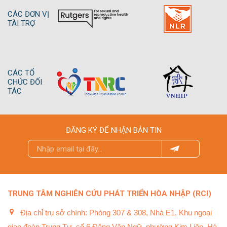
CÁC ĐƠN VỊ
TÀI TRỢ
CÁC TỔ
CHỨC ĐỐI
TÁC
ĐĂNG KÝ ĐỂ NHẬN BẢN TIN
TRUNG TÂM NGHIÊN CỨU PHÁT TRIỂN HÒA NHẬP (RCI)
Địa chỉ trụ sở chính: Phòng 307 & 308, Nhà E1, Khu ngoại
giao đoàn Trung Tự, số 6 Đặng Văn Ngữ, phường Kim Liên, Hà