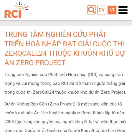
EN
VI
TRUNG TÂM NGHIÊN CỨU PHÁT
TRIỂN HOÀ NHẬP ĐẠT GIẢI CUỘC THI
ZEROCALL24 THUỘC KHUÔN KHỔ DỰ
ÁN ZERO PROJECT
Trung tâm Nghiên cứu Phát triển Hòa nhập (RCI) vô cùng trân
trọng và vui mừng thông báo RCI đã trở thành người thắng giải
trong cuộc thi ZeroCall24 thuộc khuôn khổ dự án Zero Project.
Dự án Không Rào Cản (Zero Project) là một sáng kiến của tổ
chức lợi nhuận Áo The Essl Foundation được thành lập từ năm
2008 tập trung vào quyền của người khuyết tật và việc thực hiện
Công ước Quốc tế về Quyền của Người Khuyết tật do Liên Hợp