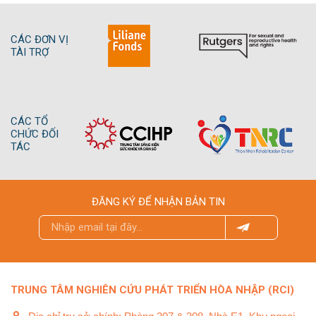
KHỔ DỰ ÁN ZERO PROJECT
CÁC ĐƠN VỊ
TÀI TRỢ
CÁC TỔ
CHỨC ĐỐI
TÁC
ĐĂNG KÝ ĐỂ NHẬN BẢN TIN
TRUNG TÂM NGHIÊN CỨU PHÁT TRIỂN HÒA NHẬP (RCI)