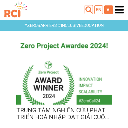
EN
VI
#ZEROBARRIERS #INCLUSIVEEDUCATION
TRUNG TÂM NGHIÊN CỨU
PHÁT TRIỂN HOÀ NHẬP ĐẠT
GIẢI CUỘC THI ZEROCALL24
THUỘC KHUÔN KHỔ DỰ ÁN
ZERO PROJECT
15
12
2023
TRUNG TÂM NGHIÊN CỨU PHÁT
TRIỂN HOÀ NHẬP ĐẠT GIẢI CUỘC
THI ZEROCALL24 THUỘC KHUÔN
15
/
12
/
2023