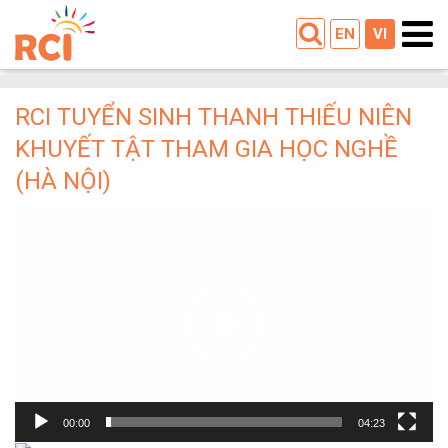
EN
VI
RCI TUYỂN SINH THANH THIẾU NIÊN
KHUYẾT TẬT THAM GIA HỌC NGHỀ
(HÀ NỘI)
Trình
chơi
Video
00:00
04:23