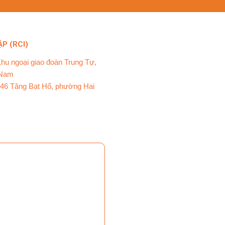
P (RCI)
Khu ngoại giao đoàn Trung Tự,
 Nam
ố 46 Tăng Bạt Hổ, phường Hai