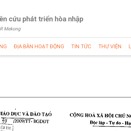
ên cứu phát triển hòa nhập
NLR Mekong
ỘNG
ĐỊA BÀN HOẠT ĐỘNG
TIN TỨC
THƯ VIỆN