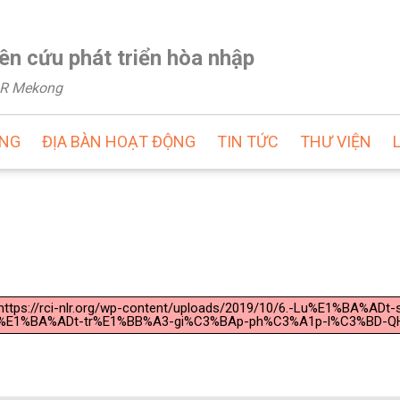
ên cứu phát triển hòa nhập
NLR Mekong
ỘNG
ĐỊA BÀN HOẠT ĐỘNG
TIN TỨC
THƯ VIỆN
"https://rci-nlr.org/wp-content/uploads/2019/10/6.-Lu%E1%BA%AD
%E1%BA%ADt-tr%E1%BB%A3-gi%C3%BAp-ph%C3%A1p-l%C3%BD-QH-