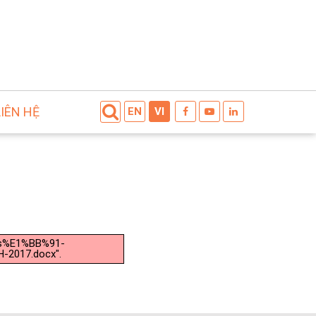
LIÊN HỆ
EN
VI
t-s%E1%BB%91-
2017.docx".