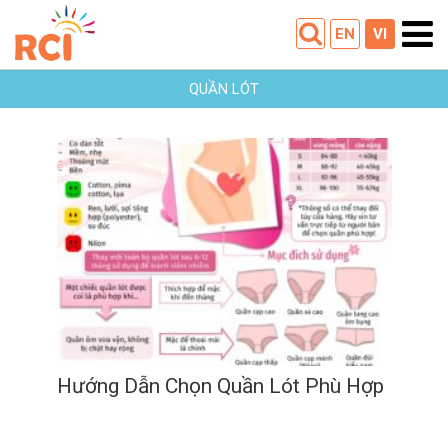
EN
VI
QUẦN LÓT
Hướng Dẫn Chọn Quần Lót Phù
Hợp
03
02
2023
Hướng Dẫn Chọn Quần Lót Phù Hợp
03
/
02
/
2023