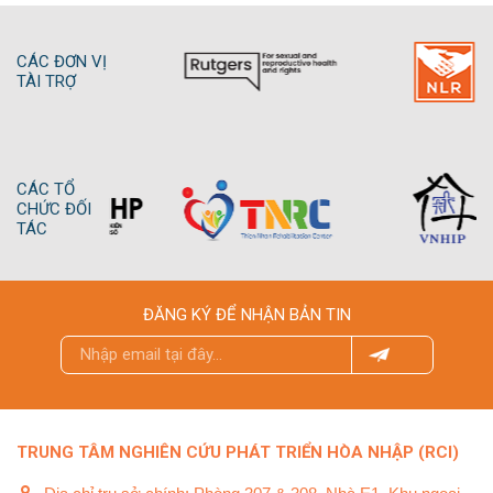
CÁC ĐƠN VỊ
TÀI TRỢ
CÁC TỔ
CHỨC ĐỐI
TÁC
ĐĂNG KÝ ĐỂ NHẬN BẢN TIN
TRUNG TÂM NGHIÊN CỨU PHÁT TRIỂN HÒA NHẬP (RCI)