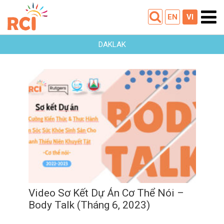
EN
VI
DAKLAK
Video Sơ Kết Dự Án Cơ Thể Nói
– Body Talk (Tháng 6, 2023)
22
06
2023
Video Sơ Kết Dự Án Cơ Thể Nói –
Body Talk (Tháng 6, 2023)
22
/
06
/
2023