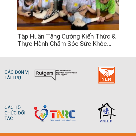
3, 2023)
13
02
2023
Tập Huấn Tăng Cường Kiến Thức &
Thực Hành Chăm Sóc Sức Khỏe
Sinh Sản Cho Thanh Thiếu Niên
13
/
02
/
2023
Khuyết Tật (Tháng 3, 2023)
CÁC ĐƠN VỊ
TÀI TRỢ
CÁC TỔ
CHỨC ĐỐI
TÁC