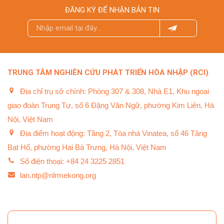
ĐĂNG KÝ ĐỂ NHẬN BẢN TIN
TRUNG TÂM NGHIÊN CỨU PHÁT TRIỂN HÒA NHẬP (RCI)
Địa chỉ trụ sở chính: Phòng 307 & 308, Nhà E1, Khu ngoại
giao đoàn Trung Tự, số 6 Đặng Văn Ngữ, phường Kim Liên, Hà
Nội, Việt Nam
Địa điểm hoạt động: Tầng 2, Tòa nhà Vinatea, số 46 Tăng
Bạt Hổ, phường Hai Bà Trưng, Hà Nội, Việt Nam
Số điện thoại: +84 24 3225 2851
lan.ntp@nlrmekong.org