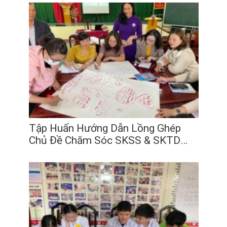
Tập Huấn Hướng Dẫn Lồng
Ghép Chủ Đề Chăm Sóc SKSS &
SKTD Trong Giảng Dạy và Tư
Vấn, Hỗ Trợ cho Thanh Thiếu
Niên Khuyết Tật (Tháng 2-3,
2023)
17
03
2023
Tập Huấn Hướng Dẫn Lồng Ghép
Chủ Đề Chăm Sóc SKSS & SKTD
Trong Giảng Dạy và Tư Vấn, Hỗ Trợ
17
/
03
/
2023
cho Thanh Thiếu Niên Khuyết Tật
(Tháng 2-3, 2023)
Tập Huấn Tăng Cường Kiến
Thức & Thực Hành Chăm Sóc
Sức Khỏe Sinh Sản Cho Thanh
Thiếu Niên Khuyết Tật (Tháng