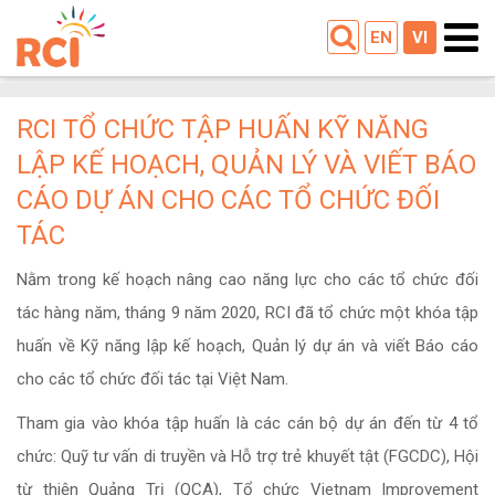
EN
VI
RCI TỔ CHỨC TẬP HUẤN KỸ NĂNG
LẬP KẾ HOẠCH, QUẢN LÝ VÀ VIẾT BÁO
CÁO DỰ ÁN CHO CÁC TỔ CHỨC ĐỐI
TÁC
Nằm trong kế hoạch nâng cao năng lực cho các tổ chức đối
tác hàng năm, tháng 9 năm 2020, RCI đã tổ chức một khóa tập
huấn về Kỹ năng lập kế hoạch, Quản lý dự án và viết Báo cáo
cho các tổ chức đối tác tại Việt Nam.
Tham gia vào khóa tập huấn là các cán bộ dự án đến từ 4 tổ
chức: Quỹ tư vấn di truyền và Hỗ trợ trẻ khuyết tật (FGCDC), Hội
từ thiện Quảng Trị (QCA), Tổ chức Vietnam Improvement