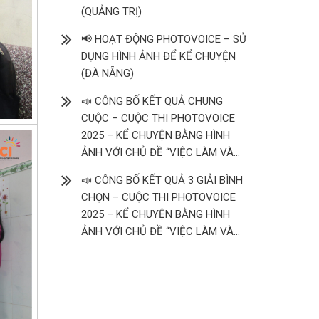
(QUẢNG TRỊ)
📢 HOẠT ĐỘNG PHOTOVOICE – SỬ
DỤNG HÌNH ẢNH ĐỂ KỂ CHUYỆN
(ĐÀ NẴNG)
📣 CÔNG BỐ KẾT QUẢ CHUNG
CUỘC – CUỘC THI PHOTOVOICE
2025 – KỂ CHUYỆN BẰNG HÌNH
ẢNH VỚI CHỦ ĐỀ “VIỆC LÀM VÀ
THANH NIÊN KHUYẾT TẬT”
📣 CÔNG BỐ KẾT QUẢ 3 GIẢI BÌNH
CHỌN – CUỘC THI PHOTOVOICE
2025 – KỂ CHUYỆN BẰNG HÌNH
ẢNH VỚI CHỦ ĐỀ “VIỆC LÀM VÀ
THANH NIÊN KHUYẾT TẬT”