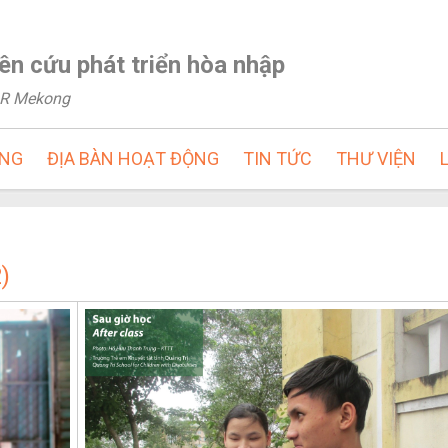
ên cứu phát triển hòa nhập
NLR Mekong
ỘNG
ĐỊA BÀN HOẠT ĐỘNG
TIN TỨC
THƯ VIỆN
)