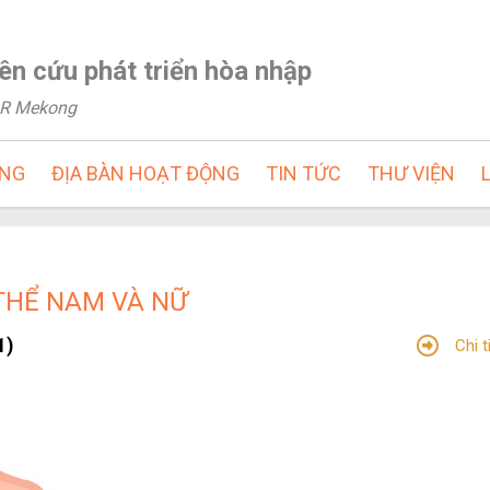
ên cứu phát triển hòa nhập
NLR Mekong
ỘNG
ĐỊA BÀN HOẠT ĐỘNG
TIN TỨC
THƯ VIỆN
 THỂ NAM VÀ NỮ
1)
Chi t