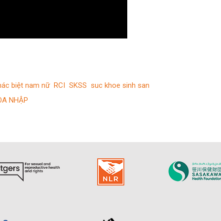
hác biệt nam nữ
RCI
SKSS
suc khoe sinh san
ÒA NHẬP