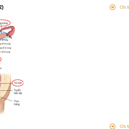
2)
Chi t
Chi t