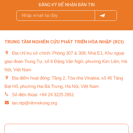
ĐĂNG KÝ ĐỂ NHẬN BẢN TIN
TRUNG TÂM NGHIÊN CỨU PHÁT TRIỂN HÒA NHẬP (RCI)
Địa chỉ trụ sở chính: Phòng 307 & 308, Nhà E1, Khu ngoại
giao đoàn Trung Tự, số 6 Đặng Văn Ngữ, phường Kim Liên, Hà
Nội, Việt Nam
Địa điểm hoạt động: Tầng 2, Tòa nhà Vinatea, số 46 Tăng
Bạt Hổ, phường Hai Bà Trưng, Hà Nội, Việt Nam
Số điện thoại: +84 24 3225 2851
lan.ntp@nlrmekong.org