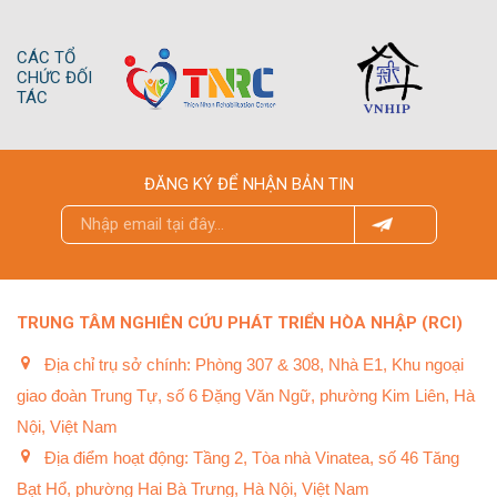
CÁC TỔ
CHỨC ĐỐI
TÁC
ĐĂNG KÝ ĐỂ NHẬN BẢN TIN
TRUNG TÂM NGHIÊN CỨU PHÁT TRIỂN HÒA NHẬP (RCI)
Địa chỉ trụ sở chính: Phòng 307 & 308, Nhà E1, Khu ngoại
giao đoàn Trung Tự, số 6 Đặng Văn Ngữ, phường Kim Liên, Hà
Nội, Việt Nam
Địa điểm hoạt động: Tầng 2, Tòa nhà Vinatea, số 46 Tăng
Bạt Hổ, phường Hai Bà Trưng, Hà Nội, Việt Nam