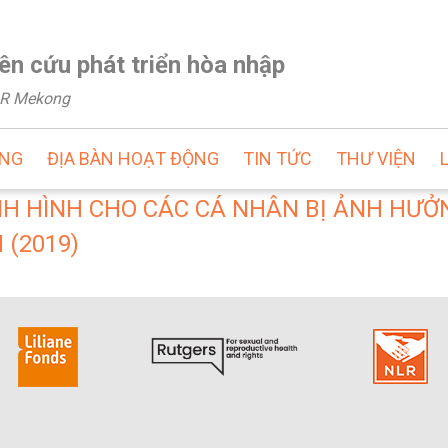
ên cứu phát triển hòa nhập
NLR Mekong
ỘNG
ĐỊA BÀN HOẠT ĐỘNG
TIN TỨC
THƯ VIỆN
NH HÌNH CHO CÁC CÁ NHÂN BỊ ẢNH HƯỞ
 (2019)