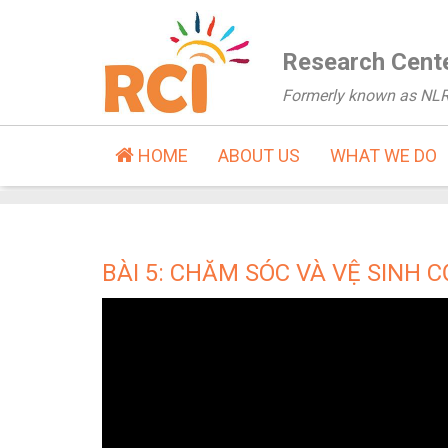
Research Cente
Formerly known as NL
HOME
ABOUT US
WHAT WE DO
BÀI 5: CHĂM SÓC VÀ VỆ SINH 